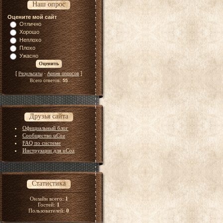
Наш опрос
Оцените мой сайт
Отлично
Хорошо
Неплохо
Плохо
Ужасно
[
·
]
Результаты
Архив опросов
Всего ответов:
55
Друзья сайта
Официальный блог
Сообщество uCoz
FAQ по системе
Инструкции для uCoz
Статистика
Онлайн всего:
1
Гостей:
1
Пользователей:
0