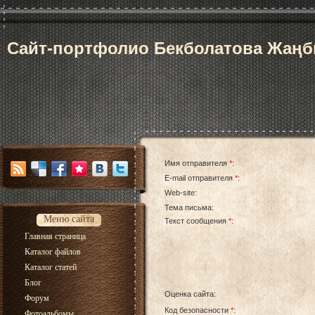
Сайт-портфолио Бекболатова Жаң
Имя отправителя
*
:
E-mail отправителя
*
:
Web-site:
Тема письма:
Меню сайта
Текст сообщения
*
:
Главная страница
Каталог файлов
Каталог статей
Блог
Оценка сайта:
Форум
Код безопасности
*
:
Фотоальбомы