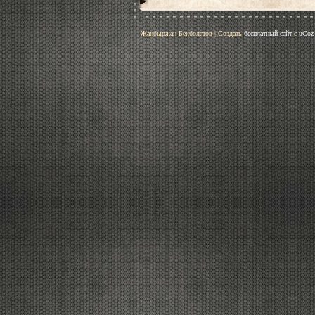
Жаңбыржан Бекболатов
|
Создать
бесплатный сайт
с
uCoz