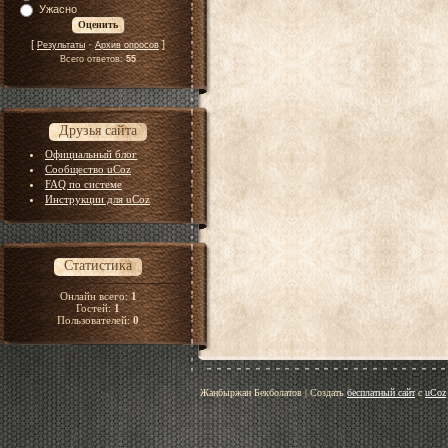
Ужасно
[
·
]
Результаты
Архив опросов
Всего ответов:
55
Друзья сайта
Официальный блог
Сообщество uCoz
FAQ по системе
Инструкции для uCoz
Статистика
Онлайн всего:
1
Гостей:
1
Пользователей:
0
Жаңбыржан Бекболатов
|
Создать
бесплатный сайт
с
uCoz