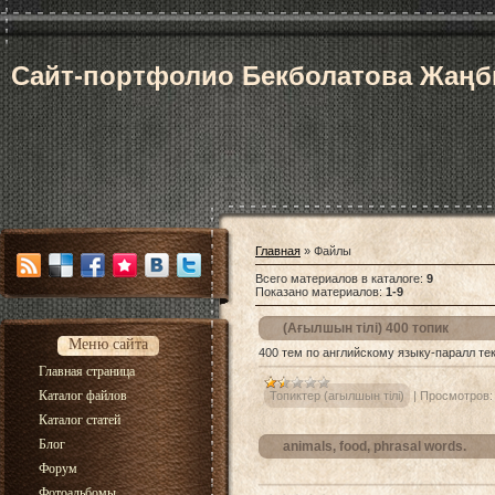
Сайт-портфолио Бекболатова Жаң
Главная
»
Файлы
Всего материалов в каталоге
:
9
Показано материалов
:
1-9
(Ағылшын тілі) 400 топик
Меню сайта
400 тем по английскому языку-паралл те
Главная страница
Каталог файлов
Топиктер (агылшын тілі)
|
Просмотров:
Каталог статей
Блог
animals, food, phrasal words.
Форум
Фотоальбомы