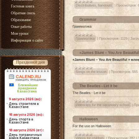
Disctributives, handouts
|
Просмотров:
Гостевая книга
Обратная связь
Grammar
Образование
Опыт работы
Грамматика
Мои уроки
Грамматика
|
Просмотров:
1129
|
Загру
Информация о сайте
«James Blunt – You Are Beautiful
«James Blunt – You Are Beautiful » өлең
Праздники дня
Songs on the lesson
|
Просмотров:
555
The Beatles - Let it be
The Beatles - Let it be
Videoclips for the secondary school
|
Пр
Halloween
For the use on Halloween
Videos for children
|
Просмотров:
787
|