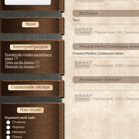
IELTS test
Тест
Music
11 сынып
|
Просмотров:
630
|
Загрузок
Категории раздела
Present Perfect Continuous tens
Present Perfect Continuous tense
Разработки уроков английского
языка
[3]
Video on the lessons
[3]
8 сынып
|
Просмотров:
1734
|
Загрузок
Materials for lessons
[3]
Presentation "Animals"
Социальные закладк
1 сынып
|
Просмотров:
1523
|
Загрузок
Наш опрос
Оцените мой сайт
Отлично
Хорошо
Неплохо
Плохо